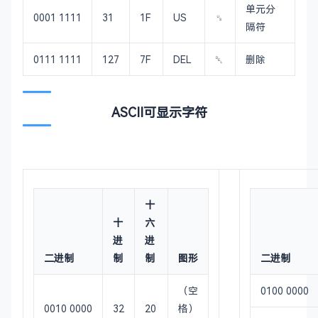
单元分
0001 1111
31
1F
US
␟
隔符
0111 1111
127
7F
DEL
␡
删除
ASCII可显示字符
十
十
六
进
进
二进制
制
制
图形
二进制
（空
0100 0000
0010 0000
32
20
格）