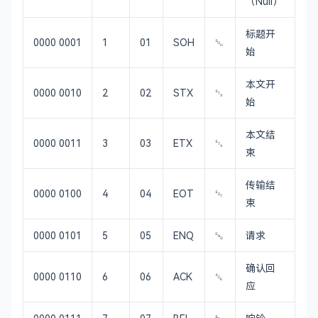
（Null）
标题开
0000 0001
1
01
SOH
␁
始
本文开
0000 0010
2
02
STX
␂
始
本文结
0000 0011
3
03
ETX
␃
束
传输结
0000 0100
4
04
EOT
␄
束
0000 0101
5
05
ENQ
␅
请求
确认回
0000 0110
6
06
ACK
␆
应