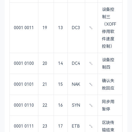
设备控
制三
（XOFF
0001 0011
19
13
DC3
␓
停用软
件速度
控制）
设备控
0001 0100
20
14
DC4
␔
制四
确认失
0001 0101
21
15
NAK
␕
败回应
同步用
0001 0110
22
16
SYN
␖
暂停
区块传
0001 0111
23
17
ETB
␗
输结束