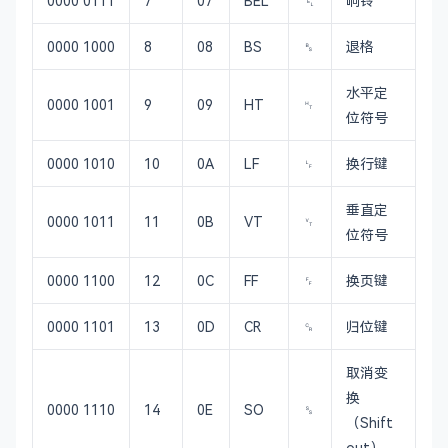
0000 0111
7
07
BEL
␇
响铃
0000 1000
8
08
BS
␈
退格
水平定
0000 1001
9
09
HT
␉
位符号
0000 1010
10
0A
LF
␊
换行键
垂直定
0000 1011
11
0B
VT
␋
位符号
0000 1100
12
0C
FF
␌
换页键
0000 1101
13
0D
CR
␍
归位键
取消变
换
0000 1110
14
0E
SO
␎
（Shift
out）