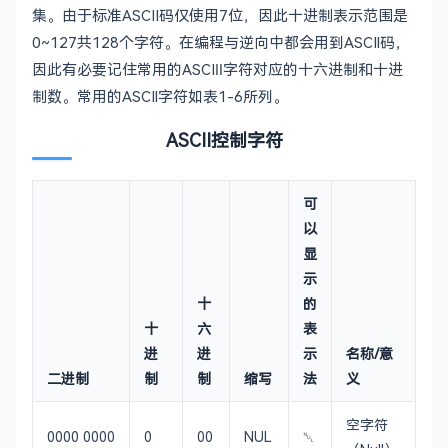
集。由于标准ASCII码仅使用7位，因此十进制表示范围是
0~127共128个字符。在编程与逆向中都会用到ASCIl码，
因此有必要记住常用的ASCIⅡ字符对应的十六进制和十进
制数。常用的ASCIl字符如表1-6所列。
ASCII控制字符
可
以
显
示
十
的
十
六
表
进
进
示
名称/意
二进制
制
制
缩写
法
义
空字符
0000 0000
0
00
NUL
␀