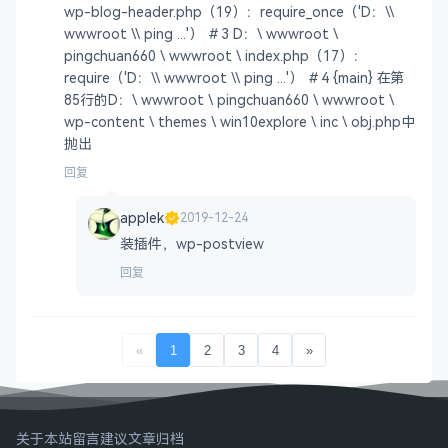
wp-blog-header.php（19）：require_once（'D：\\
wwwroot \\ ping ...'） ＃3 D：\ wwwroot \
pingchuan660 \ wwwroot \ index.php（17）：
require（'D：\\ wwwroot \\ ping ...'） ＃4 {main} 在第
85行的D：\ wwwroot \ pingchuan660 \ wwwroot \
wp-content \ themes \ win10explore \ inc \ obj.php中
抛出
回复
applek
2019-12-24
装插件，wp-postview
回复
«
1
2
3
4
»
关于本站
留言建议
文章归档