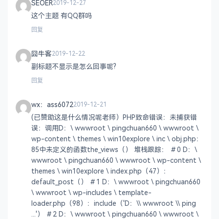
SEOER
2019-12-27
这个主题 有QQ群吗
回复
囧牛客
2019-12-22
副标题不显示是怎么回事呢?
回复
wx：ass6072
2019-12-21
(已赞助这是什么情况呢老师）PHP致命错误：未捕获错
误：调用D：\ wwwroot \ pingchuan660 \ wwwroot \
wp-content \ themes \ win10explore \ inc \ obj.php：
85中未定义的函数the_views（） 堆栈跟踪： ＃0 D：\
wwwroot \ pingchuan660 \ wwwroot \ wp-content \
themes \ win10explore \ index.php（47）：
default_post（） ＃1 D：\ wwwroot \ pingchuan660
\ wwwroot \ wp-includes \ template-
loader.php（98）：include（'D：\\ wwwroot \\ ping
...'） ＃2 D：\ wwwroot \ pingchuan660 \ wwwroot \