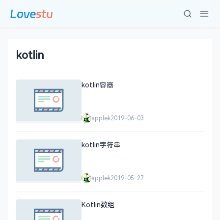
kotlin
kotlin容器
applek
2019-06-03
kotlin字符串
applek
2019-05-27
Kotlin数组