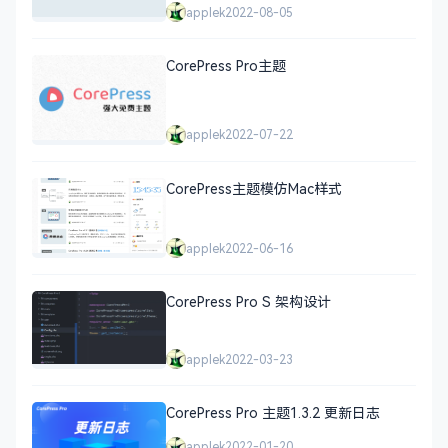
applek
2022-08-05
CorePress Pro主题
applek
2022-07-22
CorePress主题模仿Mac样式
applek
2022-06-16
CorePress Pro S 架构设计
applek
2022-03-23
CorePress Pro 主题1.3.2 更新日志
applek
2022-01-20