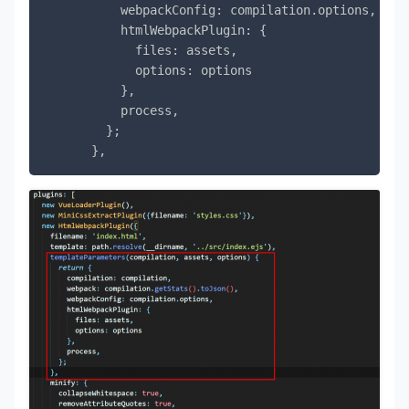
          webpackConfig: compilation.options,

          htmlWebpackPlugin: {

            files: assets,

            options: options

          },

          process,

        };
