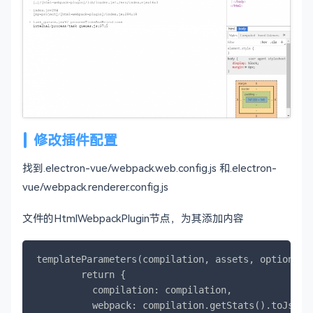
修改插件配置
找到.electron-vue/webpack.web.config.js 和.electron-
vue/webpack.renderer.config.js
文件的HtmlWebpackPlugin节点，为其添加内容
templateParameters(compilation, assets, options) {
        return {

          compilation: compilation,

          webpack: compilation.getStats().toJson()