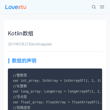
Kotlin数组
2019年5月27日
kotlin
applek
数组的声明
//整数型

var int_array: IntArray = intArrayOf(1, 2, 3)

//长整数

var long_array: LongArray = longArrayOf(1, 2, 3)

//浮点型

var float_array: FloatArray = floatArrayOf(1.1f, 1
//双精度型
