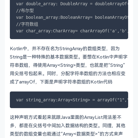
var double_array: DoubleArray = doubleArrayOf(1.0,
//布尔型

var boolean_array:BooleanArray= booleanArrayOf(tru
//字符数组

var char_array:CharArray= charArrayOf('a','b','c'
Kotlin中，并不存在名为StringArray的数组类型，因为
String是一种特殊的基本数据类型。要想在Kotlin中声明字
符串数组，得使用Array<String>类型，也就是把“String”
用尖括号包起来。同时，分配字符串数组的方法也相应变
成了arrayOf，下面是声明字符串数组的Kotlin代码
var string_array:Array<String> = arrayOf("1",
这种声明方式看起来就跟Java里面的ArrayList用法差不
多，都是在尖括号中间加入数据结构的类型。同理，其他
类型的数组变量也能通过“Array<数据类型>”的方式来声