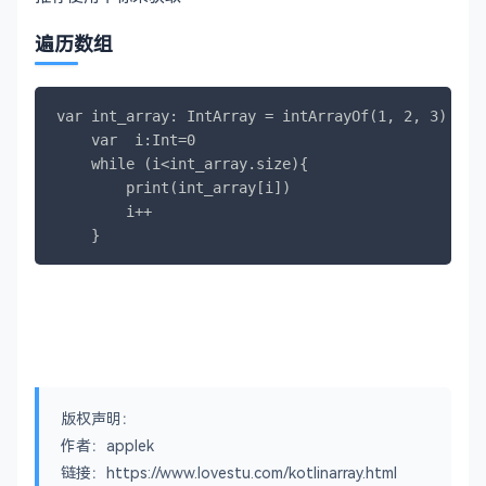
遍历数组
var int_array: IntArray = intArrayOf(1, 2, 3)

    var  i:Int=0

    while (i<int_array.size){

        print(int_array[i])

        i++

    }
版权声明：
作者：applek
链接：https://www.lovestu.com/kotlinarray.html