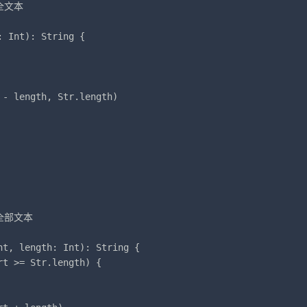
文本

 Int): String {

- length, Str.length)

部文本

t, length: Int): String {

t >= Str.length) {
