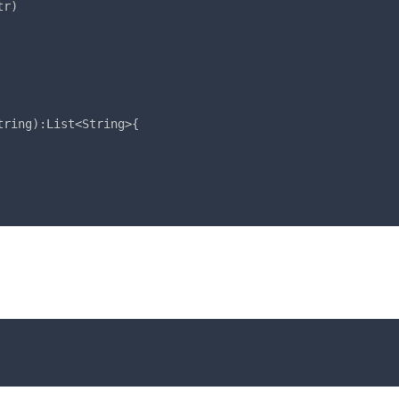
r)

ring):List<String>{
