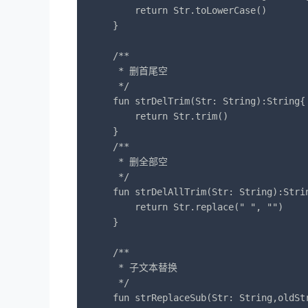
        return Str.toLowerCase()

    }

    /**

     * 删首尾空

     */

    fun strDelTrim(Str: String):String{

        return Str.trim()

    }

    /**

     * 删全部空

     */

    fun strDelAllTrim(Str: String):Strin
        return Str.replace(" ", "")

    }

    /**

     * 子文本替换

     */

    fun strReplaceSub(Str: String,oldStr