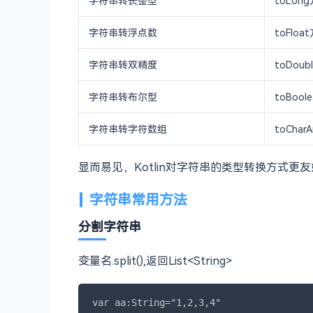
字符串转长整型
toLon
字符串转浮点数
toFloa
字符串转双精度
toDoub
字符串转布尔型
toBool
字符串转字符数组
toChar
显而易见，Kotlin对字符串的类型转换方式更
字符串常用方法
分割字符串
变量名.split(),返回List<String>
var aa:String="1,2,3,4"
