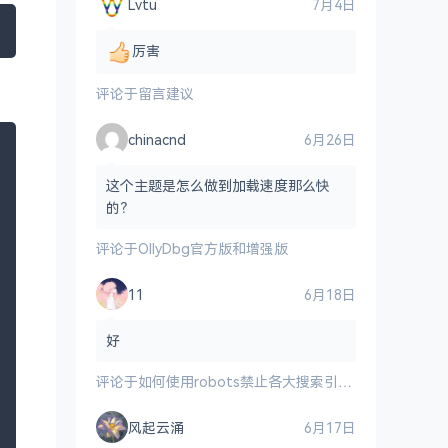
Lvtu
7月4日
厉害
评论于
留言建议
chinacnd
6月26日
这个主题是怎么做到加载速度那么快
的？
评论于
OllyDbg官方版和增强版
11
6月18日
好
评论于
如何使用robots禁止各大搜索引擎爬虫爬取网站
风起云涌
6月17日