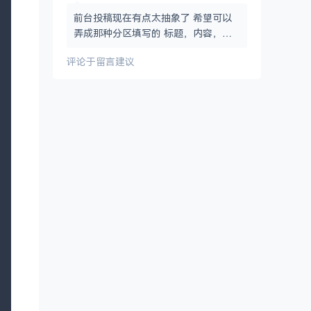
前台投稿现在有点太抽象了 希望可以
弄成那种分区填写的 标题，内容，图
片，目录，标签，这样的
评论于
留言建议