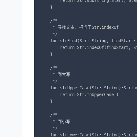
        return Str.substring(Start, Star
    }

    /**

     * 寻找文本，相当于Str.indexOf

     */

    fun strFind(Str: String, findStart: 
        return Str.indexOf(findStart, St
    }

    /**

     * 到大写

     */

    fun strUpperCase(Str: String):String
        return Str.toUpperCase()

    }

    /**

     * 到小写

     */

    fun strLowerCase(Str: String):String