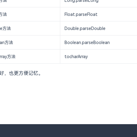
g方法
Long.parselLong
t方法
Float.parseFloat
le方法
Double.parseDouble
ean方法
Boolean.parseBoolean
Array方法
tocharArray
友好，也更方便记忆。