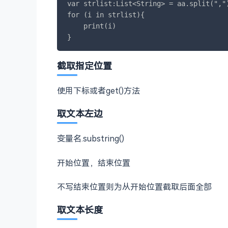
var strlist:List<String> = aa.split(",")
for (i in strlist){

    print(i)

}
截取指定位置
使用下标或者get()方法
取文本左边
变量名.substring()
开始位置，结束位置
不写结束位置则为从开始位置截取后面全部
取文本长度