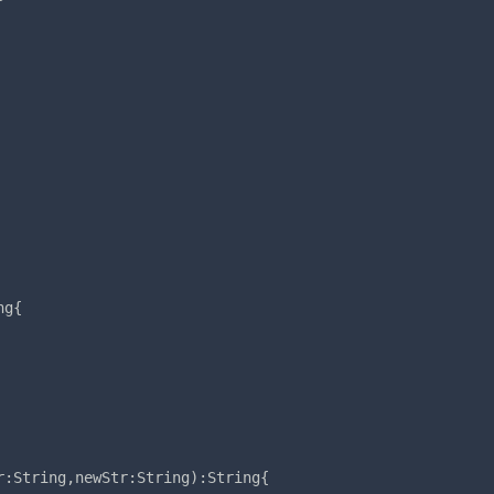
g{

:String,newStr:String):String{
