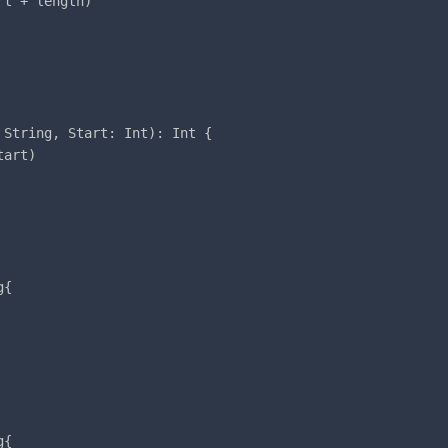
t + length)

String, Start: Int): Int {

art)

{

{
